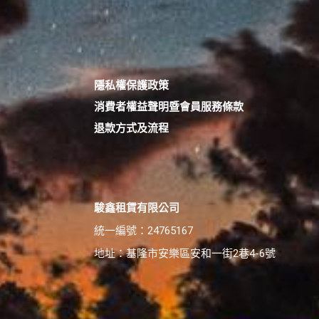
隱私權保護政策
消費者權益聲明暨會員服務條款
退款方式及流程
駿鑫租賃有限公司
統一編號：24765167
地址：基隆市安樂區安和一街2巷4-6號