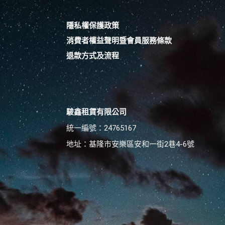
隱私權保護政策
消費者權益聲明暨會員服務條款
退款方式及流程
駿鑫租賃有限公司
統一編號：24765167
地址：基隆市安樂區安和一街2巷4-6號